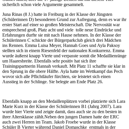
sicherlich schon viele Argumente gesammelt.
Juna Rinas (8 J.) hatte in Freiburg in der Klasse der Jüngsten
(Schülerinnen D) besonderen Grund zur Aufregung, denn es war ihr
erster Start auf einer so großen Meisterschaft. Die Nervosität war
entsprechend groß, Platz acht und viele tolle neue Eindrücke und
Erfahrungen durfte sie mit nach Hause nehmen. In der Klasse der
Schülerinnen C schickte der Bürgerparkclub gleich drei Mädchen
ins Rennen. Emma Luisa Meyer, Hannah Goes und Ayla Paksoy
stellten sich in einem Riesenfeld der nationalen Konkurrenz. Emma
wurde äußerst knapp Vierte und verpasste somit die Medaillienränge
um Haaresbreite. Ebenfalls sehr positiv hat sich ihre
Trainingspartnerin Hannah verkauft. Mit Platz 11 schaffte sie klar in
den Sprung in die obere Hälfte. Ayla hatte im Wettkampf das Pech
wovor sich alle Pflichtläufer fürchten, sie leistetet sich einen
Ausstieg in der Schlinge. Sie belegte am Ende Platz 26.
Ebenfalls knapp an den Medaillenplätzen vorbei platzierte sich Lara
Marie Kurz in der Klasse der Schülerinnen B1 (Jahrg 2007). Lara
wurde hier Vierte und zeigte damit, dass auch sie zu den besten in
ihrer Altersklasse zählt.Neben den jungen Damen hatte der ERC
auch zwei Herren im Team. Jakob Froebe wurde in der Klasse
Schüler B Vierter während Daniel Domaschke erstmals in der