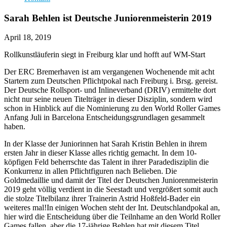
Sarah Behlen ist Deutsche Juniorenmeisterin 2019
April 18, 2019
Rollkunstläuferin siegt in Freiburg klar und hofft auf WM-Start
Der ERC Bremerhaven ist am vergangenen Wochenende mit acht
Startern zum Deutschen Pflichtpokal nach Freiburg i. Brsg. gereist.
Der Deutsche Rollsport- und Inlineverband (DRIV) ermittelte dort
nicht nur seine neuen Titelträger in dieser Disziplin, sondern wird
schon in Hinblick auf die Nominierung zu den World Roller Games
Anfang Juli in Barcelona Entscheidungsgrundlagen gesammelt
haben.
In der Klasse der Juniorinnen hat Sarah Kristin Behlen in ihrem
ersten Jahr in dieser Klasse alles richtig gemacht. In dem 10-
köpfigen Feld beherrschte das Talent in ihrer Paradedisziplin die
Konkurrenz in allen Pflichtfiguren nach Belieben. Die
Goldmedaillie und damit der Titel der Deutschen Juniorenmeisterin
2019 geht völlig verdient in die Seestadt und vergrößert somit auch
die stolze Titelbilanz ihrer Trainerin Astrid Hoßfeld-Bader ein
weiteres mal!In einigen Wochen steht der Int. Deutschlandpokal an,
hier wird die Entscheidung über die Teilnhame an den World Roller
Games fallen, aber die 17-jährige Behlen hat mit diesem Titel