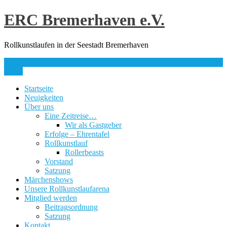
Skip
ERC Bremerhaven e.V.
to
content
Rollkunstlaufen in der Seestadt Bremerhaven
info@erc-bhv.de
Menu
Startseite
Neuigkeiten
Über uns
Eine Zeitreise…
Wir als Gastgeber
Erfolge – Ehrentafel
Rollkunstlauf
Rollerbeasts
Vorstand
Satzung
Märchenshows
Unsere Rollkunstlaufarena
Mitglied werden
Beitragsordnung
Satzung
Kontakt