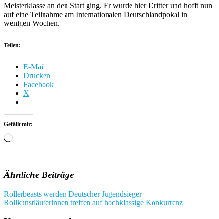
Meisterklasse an den Start ging. Er wurde hier Dritter und hofft nun
auf eine Teilnahme am Internationalen Deutschlandpokal in
wenigen Wochen.
Teilen:
E-Mail
Drucken
Facebook
X
Gefällt mir:
Wird
geladen …
Ähnliche Beiträge
Beitragsnavigation
Rollerbeasts werden Deutscher Jugendsieger
Rollkunstläuferinnen treffen auf hochklassige Konkurrenz