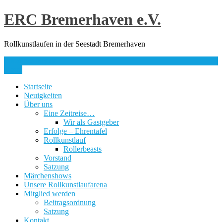
Skip
ERC Bremerhaven e.V.
to
content
Rollkunstlaufen in der Seestadt Bremerhaven
info@erc-bhv.de
Menu
Startseite
Neuigkeiten
Über uns
Eine Zeitreise…
Wir als Gastgeber
Erfolge – Ehrentafel
Rollkunstlauf
Rollerbeasts
Vorstand
Satzung
Märchenshows
Unsere Rollkunstlaufarena
Mitglied werden
Beitragsordnung
Satzung
Kontakt