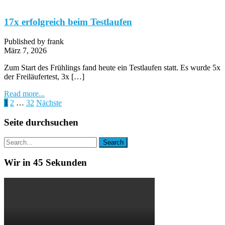
17x erfolgreich beim Testlaufen
Published by frank
März 7, 2026
Zum Start des Frühlings fand heute ein Testlaufen statt. Es wurde 5x
der Freiläufertest, 3x […]
Read more...
Seitennummerierung
1
2
…
32
Nächste
der
Seite durchsuchen
Beiträge
Wir in 45 Sekunden