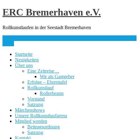
Skip
ERC Bremerhaven e.V.
to
content
Rollkunstlaufen in der Seestadt Bremerhaven
info@erc-bhv.de
Menu
Startseite
Neuigkeiten
Über uns
Eine Zeitreise…
Wir als Gastgeber
Erfolge – Ehrentafel
Rollkunstlauf
Rollerbeasts
Vorstand
Satzung
Märchenshows
Unsere Rollkunstlaufarena
Mitglied werden
Beitragsordnung
Satzung
Kontakt