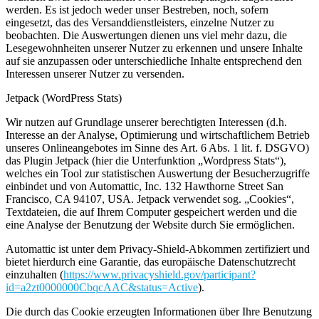
werden. Es ist jedoch weder unser Bestreben, noch, sofern
eingesetzt, das des Versanddienstleisters, einzelne Nutzer zu
beobachten. Die Auswertungen dienen uns viel mehr dazu, die
Lesegewohnheiten unserer Nutzer zu erkennen und unsere Inhalte
auf sie anzupassen oder unterschiedliche Inhalte entsprechend den
Interessen unserer Nutzer zu versenden.
Jetpack (WordPress Stats)
Wir nutzen auf Grundlage unserer berechtigten Interessen (d.h.
Interesse an der Analyse, Optimierung und wirtschaftlichem Betrieb
unseres Onlineangebotes im Sinne des Art. 6 Abs. 1 lit. f. DSGVO)
das Plugin Jetpack (hier die Unterfunktion „Wordpress Stats“),
welches ein Tool zur statistischen Auswertung der Besucherzugriffe
einbindet und von Automattic, Inc. 132 Hawthorne Street San
Francisco, CA 94107, USA. Jetpack verwendet sog. „Cookies“,
Textdateien, die auf Ihrem Computer gespeichert werden und die
eine Analyse der Benutzung der Website durch Sie ermöglichen.
Automattic ist unter dem Privacy-Shield-Abkommen zertifiziert und
bietet hierdurch eine Garantie, das europäische Datenschutzrecht
einzuhalten (
https://www.privacyshield.gov/participant?
id=a2zt0000000CbqcAAC&status=Active
).
Die durch das Cookie erzeugten Informationen über Ihre Benutzung