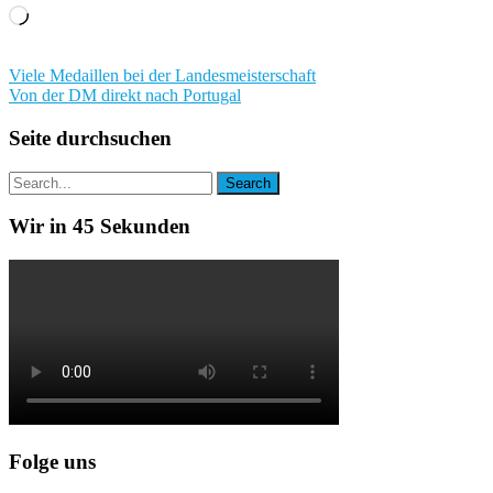
Wird
geladen …
Beitragsnavigation
Viele Medaillen bei der Landesmeisterschaft
Von der DM direkt nach Portugal
Seite durchsuchen
Wir in 45 Sekunden
Folge uns