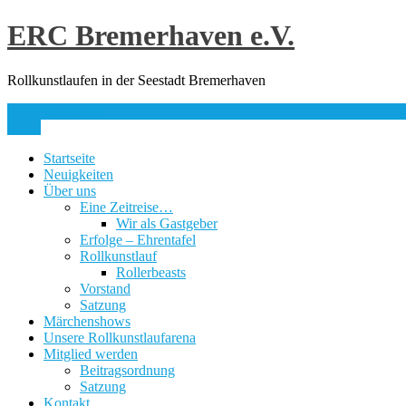
Skip
ERC Bremerhaven e.V.
to
content
Rollkunstlaufen in der Seestadt Bremerhaven
info@erc-bhv.de
Menu
Startseite
Neuigkeiten
Über uns
Eine Zeitreise…
Wir als Gastgeber
Erfolge – Ehrentafel
Rollkunstlauf
Rollerbeasts
Vorstand
Satzung
Märchenshows
Unsere Rollkunstlaufarena
Mitglied werden
Beitragsordnung
Satzung
Kontakt