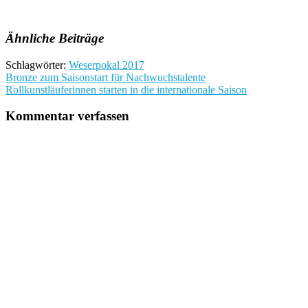
Ähnliche Beiträge
Schlagwörter:
Weserpokal 2017
Beitragsnavigation
Bronze zum Saisonstart für Nachwuchstalente
Rollkunstläuferinnen starten in die internationale Saison
Kommentar verfassen