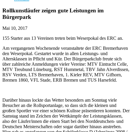
Rollkunstläufer zeigen gute Leistungen im
Bürgerpark
Mai 10, 2017
155 Starter aus 13 Vereinen treten beim Weserpokal des ERC an.
Am vergangenen Wochenende veranstaltete der ERC Bremerhaven
den Weserpokal. Gestartet wurde in allen Leistungs- und
Altersklassen in Pflicht und Kür. Der Bürgerparkclub freute sich
über zahlreiche Anmeldungen vieler Vereine: MTV Eintracht Celle,
MTV Treubund Lüneburg, RST Hummetal, TBV Jahn Alverdissen,
RSV Verden, LTS Bremerhaven, 1. Kieler REV, MTV Gifhorn,
Bremen 1860, VFL Stade, ERB Bremen und TUS Harsefeld.
Darüber hinaus lockte das Wetter besonders am Sonntag viele
Besucher an die Rollsportanlage, so dass sich die kleinen und
großen Sportler vor einer schönen Kulisse präsentieren konnten. Der
Samstag stand im Zeichen der Wettkämpfe der Leistungsklassen,
also der Läufer/innen die einen Start bei den Norddeutschen- und
Deutschen Meisterschaften oder sogar darüber hinaus anstreben.
Hier gab es angefangen von der Schülerklasse D (Jahrgänge 2008 /