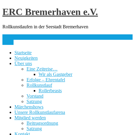
Skip
ERC Bremerhaven e.V.
to
content
Rollkunstlaufen in der Seestadt Bremerhaven
info@erc-bhv.de
Menu
Startseite
Neuigkeiten
Über uns
Eine Zeitreise…
Wir als Gastgeber
Erfolge – Ehrentafel
Rollkunstlauf
Rollerbeasts
Vorstand
Satzung
Märchenshows
Unsere Rollkunstlaufarena
Mitglied werden
Beitragsordnung
Satzung
Kontakt