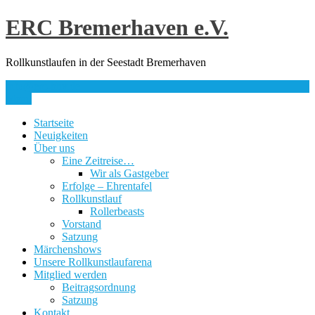
Skip
ERC Bremerhaven e.V.
to
content
Rollkunstlaufen in der Seestadt Bremerhaven
info@erc-bhv.de
Menu
Startseite
Neuigkeiten
Über uns
Eine Zeitreise…
Wir als Gastgeber
Erfolge – Ehrentafel
Rollkunstlauf
Rollerbeasts
Vorstand
Satzung
Märchenshows
Unsere Rollkunstlaufarena
Mitglied werden
Beitragsordnung
Satzung
Kontakt