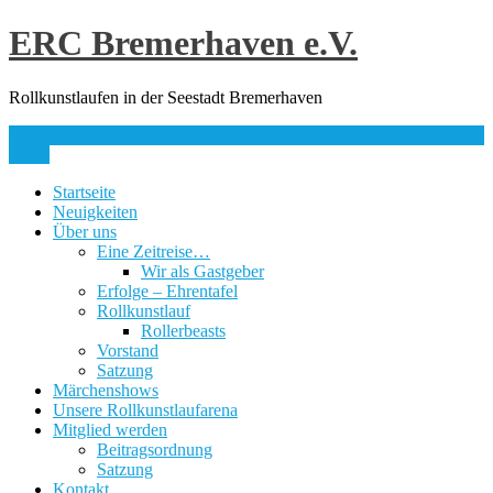
Skip
ERC Bremerhaven e.V.
to
content
Rollkunstlaufen in der Seestadt Bremerhaven
info@erc-bhv.de
Menu
Startseite
Neuigkeiten
Über uns
Eine Zeitreise…
Wir als Gastgeber
Erfolge – Ehrentafel
Rollkunstlauf
Rollerbeasts
Vorstand
Satzung
Märchenshows
Unsere Rollkunstlaufarena
Mitglied werden
Beitragsordnung
Satzung
Kontakt