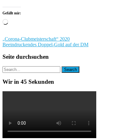
Gefällt mir:
Wird
geladen …
Beitragsnavigation
„Corona-Clubmeisterschaft“ 2020
Beeindruckendes Doppel-Gold auf der DM
Seite durchsuchen
Wir in 45 Sekunden