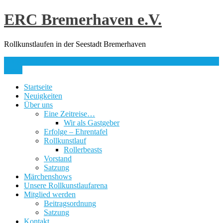
Skip
ERC Bremerhaven e.V.
to
content
Rollkunstlaufen in der Seestadt Bremerhaven
info@erc-bhv.de
Menu
Startseite
Neuigkeiten
Über uns
Eine Zeitreise…
Wir als Gastgeber
Erfolge – Ehrentafel
Rollkunstlauf
Rollerbeasts
Vorstand
Satzung
Märchenshows
Unsere Rollkunstlaufarena
Mitglied werden
Beitragsordnung
Satzung
Kontakt