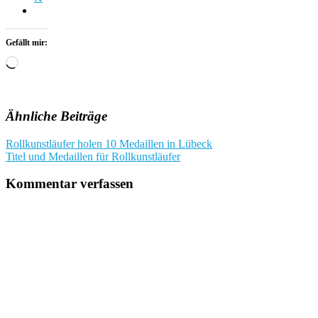
Gefällt mir:
Wird
geladen …
Ähnliche Beiträge
Beitragsnavigation
Rollkunstläufer holen 10 Medaillen in Lübeck
Titel und Medaillen für Rollkunstläufer
Kommentar verfassen