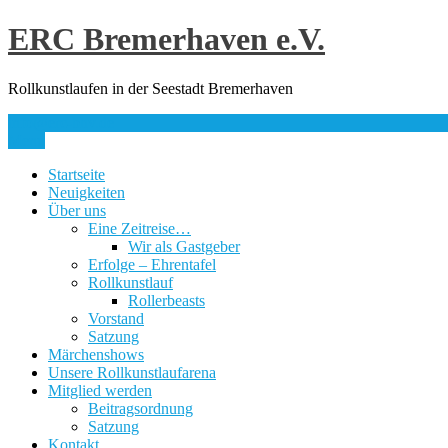
Skip
ERC Bremerhaven e.V.
to
content
Rollkunstlaufen in der Seestadt Bremerhaven
info@erc-bhv.de
Menu
Startseite
Neuigkeiten
Über uns
Eine Zeitreise…
Wir als Gastgeber
Erfolge – Ehrentafel
Rollkunstlauf
Rollerbeasts
Vorstand
Satzung
Märchenshows
Unsere Rollkunstlaufarena
Mitglied werden
Beitragsordnung
Satzung
Kontakt