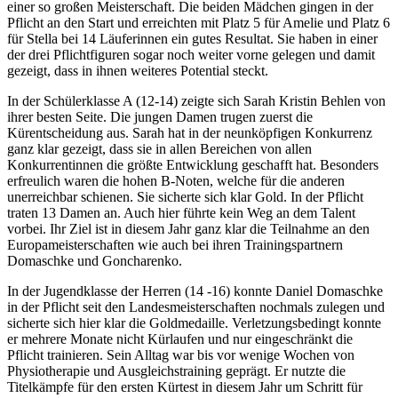
einer so großen Meisterschaft. Die beiden Mädchen gingen in der
Pflicht an den Start und erreichten mit Platz 5 für Amelie und Platz 6
für Stella bei 14 Läuferinnen ein gutes Resultat. Sie haben in einer
der drei Pflichtfiguren sogar noch weiter vorne gelegen und damit
gezeigt, dass in ihnen weiteres Potential steckt.
In der Schülerklasse A (12-14) zeigte sich Sarah Kristin Behlen von
ihrer besten Seite. Die jungen Damen trugen zuerst die
Kürentscheidung aus. Sarah hat in der neunköpfigen Konkurrenz
ganz klar gezeigt, dass sie in allen Bereichen von allen
Konkurrentinnen die größte Entwicklung geschafft hat. Besonders
erfreulich waren die hohen B-Noten, welche für die anderen
unerreichbar schienen. Sie sicherte sich klar Gold. In der Pflicht
traten 13 Damen an. Auch hier führte kein Weg an dem Talent
vorbei. Ihr Ziel ist in diesem Jahr ganz klar die Teilnahme an den
Europameisterschaften wie auch bei ihren Trainingspartnern
Domaschke und Goncharenko.
In der Jugendklasse der Herren (14 -16) konnte Daniel Domaschke
in der Pflicht seit den Landesmeisterschaften nochmals zulegen und
sicherte sich hier klar die Goldmedaille. Verletzungsbedingt konnte
er mehrere Monate nicht Kürlaufen und nur eingeschränkt die
Pflicht trainieren. Sein Alltag war bis vor wenige Wochen von
Physiotherapie und Ausgleichstraining geprägt. Er nutzte die
Titelkämpfe für den ersten Kürtest in diesem Jahr um Schritt für