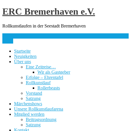
Skip
ERC Bremerhaven e.V.
to
content
Rollkunstlaufen in der Seestadt Bremerhaven
info@erc-bhv.de
Menu
Startseite
Neuigkeiten
Über uns
Eine Zeitreise…
Wir als Gastgeber
Erfolge – Ehrentafel
Rollkunstlauf
Rollerbeasts
Vorstand
Satzung
Märchenshows
Unsere Rollkunstlaufarena
Mitglied werden
Beitragsordnung
Satzung
Kontakt