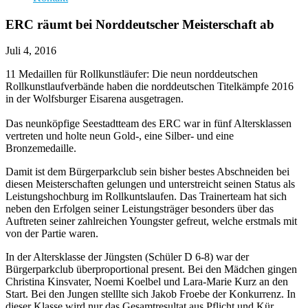
ERC räumt bei Norddeutscher Meisterschaft ab
Juli 4, 2016
11 Medaillen für Rollkunstläufer: Die neun norddeutschen
Rollkunstlaufverbände haben die norddeutschen Titelkämpfe 2016
in der Wolfsburger Eisarena ausgetragen.
Das neunköpfige Seestadtteam des ERC war in fünf Altersklassen
vertreten und holte neun Gold-, eine Silber- und eine
Bronzemedaille.
Damit ist dem Bürgerparkclub sein bisher bestes Abschneiden bei
diesen Meisterschaften gelungen und unterstreicht seinen Status als
Leistungshochburg im Rollkuntslaufen. Das Trainerteam hat sich
neben den Erfolgen seiner Leistungsträger besonders über das
Auftreten seiner zahlreichen Youngster gefreut, welche erstmals mit
von der Partie waren.
In der Altersklasse der Jüngsten (Schüler D 6-8) war der
Bürgerparkclub überproportional present. Bei den Mädchen gingen
Christina Kinsvater, Noemi Koelbel und Lara-Marie Kurz an den
Start. Bei den Jungen stelllte sich Jakob Froebe der Konkurrenz. In
dieser Klasse wird nur das Gesamtresultat aus Pflicht und Kür