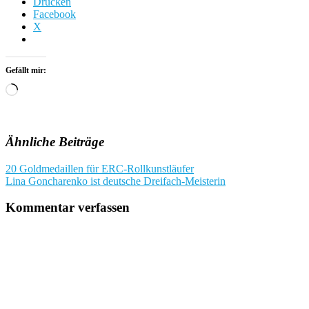
Drucken
Facebook
X
Gefällt mir:
Wird
geladen …
Ähnliche Beiträge
Beitragsnavigation
20 Goldmedaillen für ERC-Rollkunstläufer
Lina Goncharenko ist deutsche Dreifach-Meisterin
Kommentar verfassen