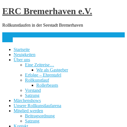
Skip
ERC Bremerhaven e.V.
to
content
Rollkunstlaufen in der Seestadt Bremerhaven
info@erc-bhv.de
Menu
Startseite
Neuigkeiten
Über uns
Eine Zeitreise…
Wir als Gastgeber
Erfolge – Ehrentafel
Rollkunstlauf
Rollerbeasts
Vorstand
Satzung
Märchenshows
Unsere Rollkunstlaufarena
Mitglied werden
Beitragsordnung
Satzung
Kontakt