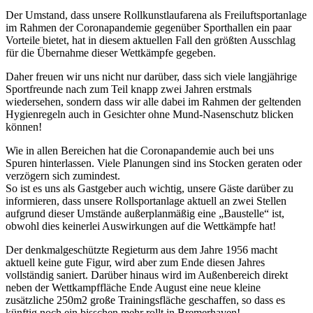
Der Umstand, dass unsere Rollkunstlaufarena als Freiluftsportanlage
im Rahmen der Coronapandemie gegenüber Sporthallen ein paar
Vorteile bietet, hat in diesem aktuellen Fall den größten Ausschlag
für die Übernahme dieser Wettkämpfe gegeben.
Daher freuen wir uns nicht nur darüber, dass sich viele langjährige
Sportfreunde nach zum Teil knapp zwei Jahren erstmals
wiedersehen, sondern dass wir alle dabei im Rahmen der geltenden
Hygienregeln auch in Gesichter ohne Mund-Nasenschutz blicken
können!
Wie in allen Bereichen hat die Coronapandemie auch bei uns
Spuren hinterlassen. Viele Planungen sind ins Stocken geraten oder
verzögern sich zumindest.
So ist es uns als Gastgeber auch wichtig, unsere Gäste darüber zu
informieren, dass unsere Rollsportanlage aktuell an zwei Stellen
aufgrund dieser Umstände außerplanmäßig eine „Baustelle“ ist,
obwohl dies keinerlei Auswirkungen auf die Wettkämpfe hat!
Der denkmalgeschützte Regieturm aus dem Jahre 1956 macht
aktuell keine gute Figur, wird aber zum Ende diesen Jahres
vollständig saniert. Darüber hinaus wird im Außenbereich direkt
neben der Wettkampffläche Ende August eine neue kleine
zusätzliche 250m2 große Trainingsfläche geschaffen, so dass es
künftig noch ein bisschen mehr rollt in Bremerhaven!