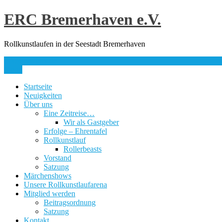
Skip
ERC Bremerhaven e.V.
to
content
Rollkunstlaufen in der Seestadt Bremerhaven
info@erc-bhv.de
Menu
Startseite
Neuigkeiten
Über uns
Eine Zeitreise…
Wir als Gastgeber
Erfolge – Ehrentafel
Rollkunstlauf
Rollerbeasts
Vorstand
Satzung
Märchenshows
Unsere Rollkunstlaufarena
Mitglied werden
Beitragsordnung
Satzung
Kontakt