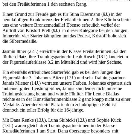
bei den Freiläuferinnen 1 den sechsten Rang.
Einen Grund zur Freude gab es für Stina Eisermann (9J.) in der
neunköpfigen Konkurrenz der Freiläuferinnen 2. Ihre Kür bescherte
uns eine weitere Bronzemedaille! Ebenso erfreulich verlief der
Auftritt von Kristoff Prell (9J.) in dieser Kategorie bei den Jungen.
Immerhin vier Starter kämpften um das Podest, Kristoff holte sich
die Silbermedaille.
Jasmin Ittner (22J.) erreichte in der Klasse Freiläuferinnen 3.3 den
fünften Platz, ihre Trainingspartnerin Leah Rusch (18J.) landetet in
der Figurenläuferklasse 3.2 im Mittelfeld und wird hier Sechste.
Ein ebenfalls erfreuliches Starterfeld gab es bei den Jungen der
Figurenläufer 3. Johannes Bitzer (17J.) und sein Trainingspartner
Jannis Miener (14J.) vertraten unsere Farben. Johannes ergattert sich
mit einer guten Leistung Silber, Jannis kam leider nicht an seine
Trainingsleistung heran und wurde Fünfter. Für Lentje Biallas
reichte es in der Kunstläuferinnenklasse 2 ganz knapp nicht zu einer
Medaille. Aber der vierte Platz in dem zehnköpfigen Feld ist
dennoch ein toller Erfolg für die 16-jährige.
Mit Dana Renke (13J.), Luna Skibicki (12J.) und Sophie Kück
(13J.) waren gleich drei Trainingspartnerinnen in der Klasse
Kunstläuferinnen 1 am Start. Dana überzeugte besonders mit