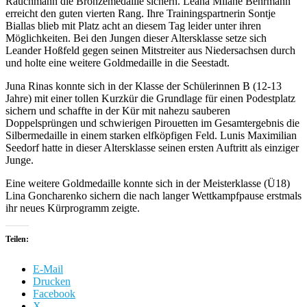
Rauchmann die Bronzemedaille sichern. Leana Milane Behrmann
erreicht den guten vierten Rang. Ihre Trainingspartnerin Sontje
Biallas blieb mit Platz acht an diesem Tag leider unter ihren
Möglichkeiten. Bei den Jungen dieser Altersklasse setze sich
Leander Hoßfeld gegen seinen Mitstreiter aus Niedersachsen durch
und holte eine weitere Goldmedaille in die Seestadt.
Juna Rinas konnte sich in der Klasse der Schülerinnen B (12-13
Jahre) mit einer tollen Kurzkür die Grundlage für einen Podestplatz
sichern und schaffte in der Kür mit nahezu sauberen
Doppelsprüngen und schwierigen Pirouetten im Gesamtergebnis die
Silbermedaille in einem starken elfköpfigen Feld. Lunis Maximilian
Seedorf hatte in dieser Altersklasse seinen ersten Auftritt als einziger
Junge.
Eine weitere Goldmedaille konnte sich in der Meisterklasse (Ü18)
Lina Goncharenko sichern die nach langer Wettkampfpause erstmals
ihr neues Kürprogramm zeigte.
Teilen:
E-Mail
Drucken
Facebook
X