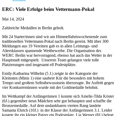
ERC: Viele Erfolge beim Vettermann-Pokal
Mai 14, 2024
Zahlreiche Medaillen in Berlin geholt.
Mit 24 Starter/innen sind wir am Himmelfahrtswochenende zum
traditionellen Vettermann-Pokal nach Berlin gereist. Mit über 300
Meldungen aus 19 Vereinen gab es in allen Leistungs- und
Altersklassen spannende Wettbewerbe. Die Organisation des
WERC Berlin war hervorragend, ebenso hat auch das Wetter in der
Hauptstadt mitgespielt. Unserem Team gelangen viele tolle
Platzierungen und insgesamt elf Podestplätze.
Emily-Katharina Wilhelm (5 J.) zeigte in der Kategorie der
Kleinsten (Minis 1) eine saubere Kür die besonders mit hohem
Tempo und großem Selbstbewusstsein überzeugte. Ihr Auftritt gegen
vier Konkurrentinnen wurde mit der Goldmedaille belohnt.
Im Wettkampf der Anfängerinnen 1 konnte sich Amelie-Tilda Köster
(6J.) gegenüber neun Mädchen sehr gut behaupten und schaffte die
Bronzemedaille. Auf dem undankbaren vierten Rang landete
Samanta Ehrich (10J.) in der Klasse der Anfängerinnen 3.1. Leider
kostete ihr ein kleiner Patzer ein Podestplatz. Lia Werner (8J.) belegt