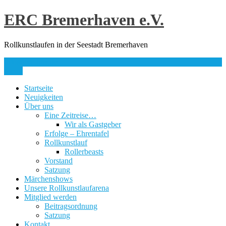
Skip
ERC Bremerhaven e.V.
to
content
Rollkunstlaufen in der Seestadt Bremerhaven
info@erc-bhv.de
Menu
Startseite
Neuigkeiten
Über uns
Eine Zeitreise…
Wir als Gastgeber
Erfolge – Ehrentafel
Rollkunstlauf
Rollerbeasts
Vorstand
Satzung
Märchenshows
Unsere Rollkunstlaufarena
Mitglied werden
Beitragsordnung
Satzung
Kontakt