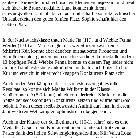
sauberen Pirouetten und technischen Elementen insgesamt und freut
sich über die Bronzemedaille. Luna konnte mit ihrem
schwungvollen Laufstil überzeugen und schaffte so trotz technischer
Unsauberkeiten den guten fünften Platz, Sophie schafft hier den
siebten Platz.
In der Nachwuchsklasse traten Marie Jin (11J.) und Wiebke Fenna
Werder (17J.) an. Marie zeigte mit zwei Stürzen zwar keine
fehlerfrei Kür, konnte aber daneben mit sauberen Pirouetten und
Schrittelementen glänzen und erreichte so die Silbermedaille in dem
13-köpfigen Feld. Wiebke Fenna konnte an diesem Tag leider nicht
an ihre Trainingsleistung anknüpfen und hatte auch Patzer in ihrer
Kür und erreicht in einer recht knappen Konkurrenz Platz acht.
Auch in den Wettkämpfen der Leistungsklassen gab es tolle
Resultate, so konnte sich Madita Wülbern in der Klasse
Schülerinnen D (8-9 Jahre) mit einer fehlerfreien Kür klar an die
Spitze der sechsköpfigen Konkurrenz setzen und wurde mit Gold
belohnt. Nach diesem selbstbewussten Auftritt darf man in diesem
Jahr weiteren Wettkämpfen optimistisch entgegensehen.
Auch in der Klasse der Schülerinnen C (10-11 Jahre) gab es eine
Medaille. Gegen neun Konkurrentinnen konnte sich trotz einiger
Patzer dank des hohen Schwierigkeitsgrades ihrer Kür Valea Lotta