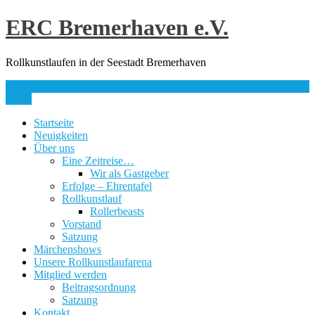
Skip
ERC Bremerhaven e.V.
to
content
Rollkunstlaufen in der Seestadt Bremerhaven
info@erc-bhv.de
Menu
Startseite
Neuigkeiten
Über uns
Eine Zeitreise…
Wir als Gastgeber
Erfolge – Ehrentafel
Rollkunstlauf
Rollerbeasts
Vorstand
Satzung
Märchenshows
Unsere Rollkunstlaufarena
Mitglied werden
Beitragsordnung
Satzung
Kontakt