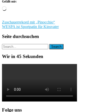
Gefällt mir:
Wird
geladen …
Beitragsnavigation
Zuschauerrekord mit „Pinocchio“
WESPA ist Sportpatin für Kinsvater
Seite durchsuchen
Wir in 45 Sekunden
Folge uns