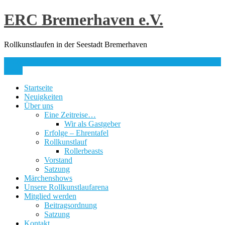
Skip
ERC Bremerhaven e.V.
to
content
Rollkunstlaufen in der Seestadt Bremerhaven
info@erc-bhv.de
Menu
Startseite
Neuigkeiten
Über uns
Eine Zeitreise…
Wir als Gastgeber
Erfolge – Ehrentafel
Rollkunstlauf
Rollerbeasts
Vorstand
Satzung
Märchenshows
Unsere Rollkunstlaufarena
Mitglied werden
Beitragsordnung
Satzung
Kontakt