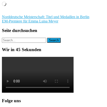
Wird
geladen …
Beitragsnavigation
Norddeutsche Meisterschaft: Titel und Medaillen in Berlin
EM-Premiere für Emma Luisa Meyer
Seite durchsuchen
Wir in 45 Sekunden
Folge uns