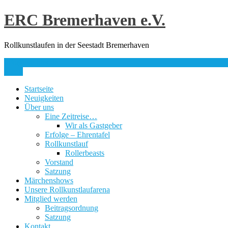
Skip
ERC Bremerhaven e.V.
to
content
Rollkunstlaufen in der Seestadt Bremerhaven
info@erc-bhv.de
Menu
Startseite
Neuigkeiten
Über uns
Eine Zeitreise…
Wir als Gastgeber
Erfolge – Ehrentafel
Rollkunstlauf
Rollerbeasts
Vorstand
Satzung
Märchenshows
Unsere Rollkunstlaufarena
Mitglied werden
Beitragsordnung
Satzung
Kontakt