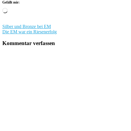
Gefällt mir:
Wird
geladen …
Beitragsnavigation
Silber und Bronze bei EM
Die EM war ein Riesenerfolg
Kommentar verfassen