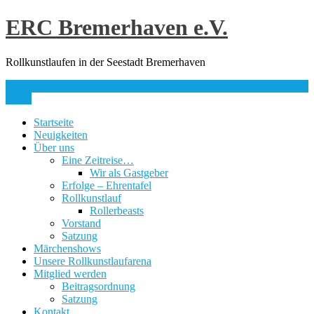
Skip
ERC Bremerhaven e.V.
to
content
Rollkunstlaufen in der Seestadt Bremerhaven
info@erc-bhv.de
Menu
Startseite
Neuigkeiten
Über uns
Eine Zeitreise…
Wir als Gastgeber
Erfolge – Ehrentafel
Rollkunstlauf
Rollerbeasts
Vorstand
Satzung
Märchenshows
Unsere Rollkunstlaufarena
Mitglied werden
Beitragsordnung
Satzung
Kontakt