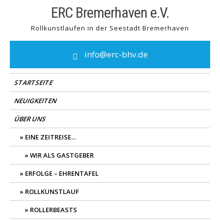
Skip
ERC Bremerhaven e.V.
to
Rollkunstlaufen in der Seestadt Bremerhaven
content
info@erc-bhv.de
STARTSEITE
NEUIGKEITEN
ÜBER UNS
EINE ZEITREISE…
WIR ALS GASTGEBER
ERFOLGE – EHRENTAFEL
ROLLKUNSTLAUF
ROLLERBEASTS