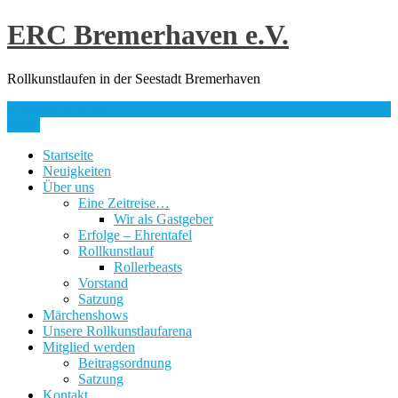
Skip
ERC Bremerhaven e.V.
to
content
Rollkunstlaufen in der Seestadt Bremerhaven
info@erc-bhv.de
Menu
Startseite
Neuigkeiten
Über uns
Eine Zeitreise…
Wir als Gastgeber
Erfolge – Ehrentafel
Rollkunstlauf
Rollerbeasts
Vorstand
Satzung
Märchenshows
Unsere Rollkunstlaufarena
Mitglied werden
Beitragsordnung
Satzung
Kontakt