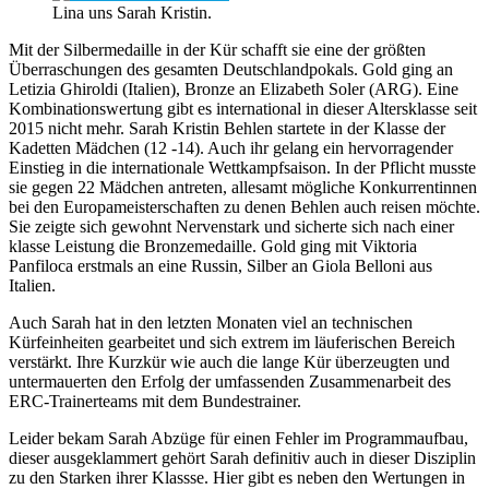
Lina uns Sarah Kristin.
Mit der Silbermedaille in der Kür schafft sie eine der größten
Überraschungen des gesamten Deutschlandpokals. Gold ging an
Letizia Ghiroldi (Italien), Bronze an Elizabeth Soler (ARG). Eine
Kombinationswertung gibt es international in dieser Altersklasse seit
2015 nicht mehr. Sarah Kristin Behlen startete in der Klasse der
Kadetten Mädchen (12 -14). Auch ihr gelang ein hervorragender
Einstieg in die internationale Wettkampfsaison. In der Pflicht musste
sie gegen 22 Mädchen antreten, allesamt mögliche Konkurrentinnen
bei den Europameisterschaften zu denen Behlen auch reisen möchte.
Sie zeigte sich gewohnt Nervenstark und sicherte sich nach einer
klasse Leistung die Bronzemedaille. Gold ging mit Viktoria
Panfiloca erstmals an eine Russin, Silber an Giola Belloni aus
Italien.
Auch Sarah hat in den letzten Monaten viel an technischen
Kürfeinheiten gearbeitet und sich extrem im läuferischen Bereich
verstärkt. Ihre Kurzkür wie auch die lange Kür überzeugten und
untermauerten den Erfolg der umfassenden Zusammenarbeit des
ERC-Trainerteams mit dem Bundestrainer.
Leider bekam Sarah Abzüge für einen Fehler im Programmaufbau,
dieser ausgeklammert gehört Sarah definitiv auch in dieser Disziplin
zu den Starken ihrer Klassse. Hier gibt es neben den Wertungen in