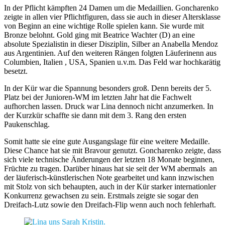
In der Pflicht kämpften 24 Damen um die Medaillien. Goncharenko
zeigte in allen vier Pflichtfiguren, dass sie auch in dieser Altersklasse
von Beginn an eine wichtige Rolle spielen kann. Sie wurde mit
Bronze belohnt. Gold ging mit Beatrice Wachter (D) an eine
absolute Spezialistin in dieser Disziplin, Silber an Anabella Mendoz
aus Argentinien. Auf den weiteren Rängen folgten Läuferinenn aus
Columbien, Italien , USA, Spanien u.v.m. Das Feld war hochkarätig
besetzt.
In der Kür war die Spannung besonders groß. Denn bereits der 5.
Platz bei der Junioren-WM im letzten Jahr hat die Fachwelt
aufhorchen lassen. Druck war Lina dennoch nicht anzumerken. In
der Kurzkür schaffte sie dann mit dem 3. Rang den ersten
Paukenschlag.
Somit hatte sie eine gute Ausgangslage für eine weitere Medaille.
Diese Chance hat sie mit Bravour genutzt. Goncharenko zeigte, dass
sich viele technische Änderungen der letzten 18 Monate beginnen,
Früchte zu tragen. Darüber hinaus hat sie seit der WM abermals an
der läuferisch-künstlerischen Note gearbeitet und kann inzwischen
mit Stolz von sich behaupten, auch in der Kür starker internationler
Konkurrenz gewachsen zu sein. Erstmals zeigte sie sogar den
Dreifach-Lutz sowie den Dreifach-Flip wenn auch noch fehlerhaft.