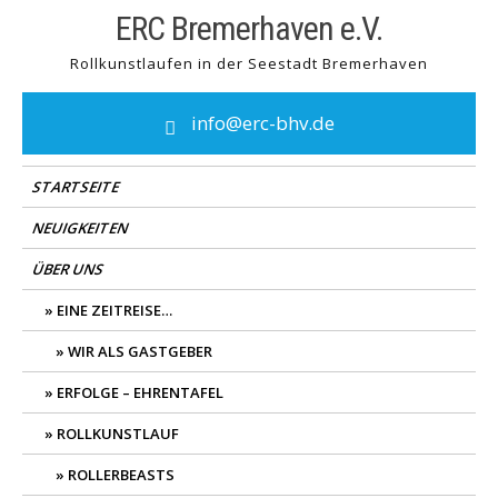
Skip
ERC Bremerhaven e.V.
to
Rollkunstlaufen in der Seestadt Bremerhaven
content
info@erc-bhv.de
STARTSEITE
NEUIGKEITEN
ÜBER UNS
EINE ZEITREISE…
WIR ALS GASTGEBER
ERFOLGE – EHRENTAFEL
ROLLKUNSTLAUF
ROLLERBEASTS