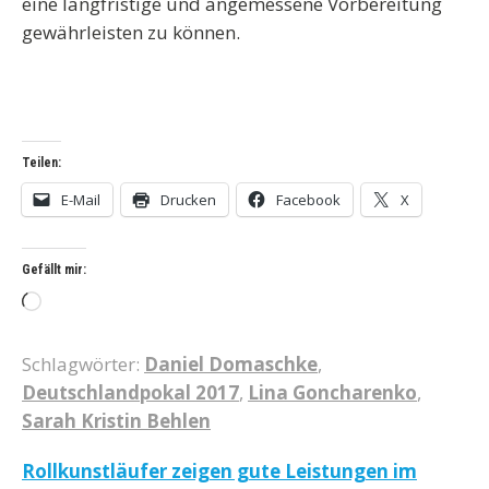
eine langfristige und angemessene Vorbereitung
gewährleisten zu können.
Teilen:
E-Mail
Drucken
Facebook
X
Gefällt mir:
Wird
geladen …
Schlagwörter:
Daniel Domaschke
,
Deutschlandpokal 2017
,
Lina Goncharenko
,
Sarah Kristin Behlen
Beitragsnavigation
Rollkunstläufer zeigen gute Leistungen im