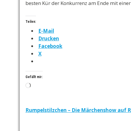
besten Kür der Konkurrenz am Ende mit einer
Teilen:
E-Mail
Drucken
Facebook
X
Gefällt mir:
Wird
geladen …
Beitragsnavigation
Rumpelstilzchen – Die Märchenshow auf R