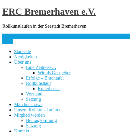
Skip
ERC Bremerhaven e.V.
to
content
Rollkunstlaufen in der Seestadt Bremerhaven
info@erc-bhv.de
Menu
Startseite
Neuigkeiten
Über uns
Eine Zeitreise…
Wir als Gastgeber
Erfolge – Ehrentafel
Rollkunstlauf
Rollerbeasts
Vorstand
Satzung
Märchenshows
Unsere Rollkunstlaufarena
Mitglied werden
Beitragsordnung
Satzung
Kontakt