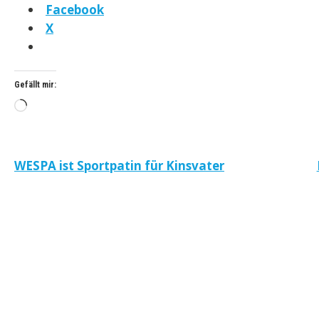
Facebook
X
Gefällt mir:
Wird
geladen …
Beitragsnavigation
WESPA ist Sportpatin für Kinsvater