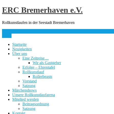
Skip
ERC Bremerhaven e.V.
to
content
Rollkunstlaufen in der Seestadt Bremerhaven
info@erc-bhv.de
Menu
Startseite
Neuigkeiten
Über uns
Eine Zeitreise…
Wir als Gastgeber
Erfolge – Ehrentafel
Rollkunstlauf
Rollerbeasts
Vorstand
Satzung
Märchenshows
Unsere Rollkunstlaufarena
Mitglied werden
Beitragsordnung
Satzung
Kontakt