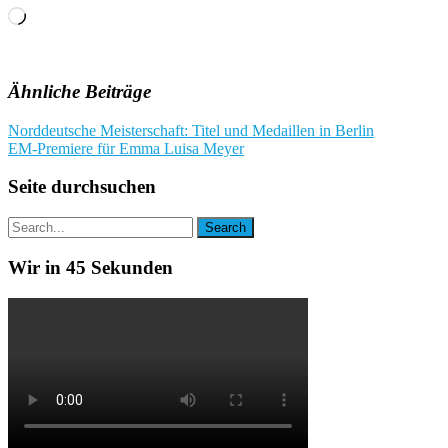
Wird
geladen …
Ähnliche Beiträge
Beitragsnavigation
Norddeutsche Meisterschaft: Titel und Medaillen in Berlin
EM-Premiere für Emma Luisa Meyer
Seite durchsuchen
Wir in 45 Sekunden