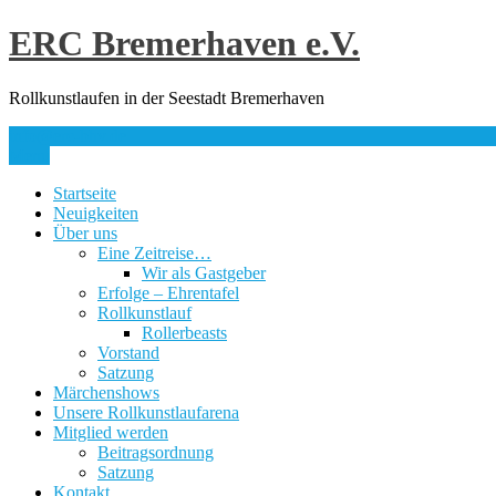
Skip
ERC Bremerhaven e.V.
to
content
Rollkunstlaufen in der Seestadt Bremerhaven
info@erc-bhv.de
Menu
Startseite
Neuigkeiten
Über uns
Eine Zeitreise…
Wir als Gastgeber
Erfolge – Ehrentafel
Rollkunstlauf
Rollerbeasts
Vorstand
Satzung
Märchenshows
Unsere Rollkunstlaufarena
Mitglied werden
Beitragsordnung
Satzung
Kontakt