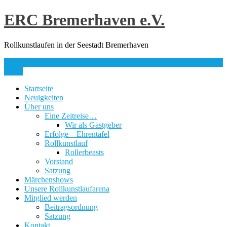
Skip
ERC Bremerhaven e.V.
to
content
Rollkunstlaufen in der Seestadt Bremerhaven
info@erc-bhv.de
Menu
Startseite
Neuigkeiten
Über uns
Eine Zeitreise…
Wir als Gastgeber
Erfolge – Ehrentafel
Rollkunstlauf
Rollerbeasts
Vorstand
Satzung
Märchenshows
Unsere Rollkunstlaufarena
Mitglied werden
Beitragsordnung
Satzung
Kontakt