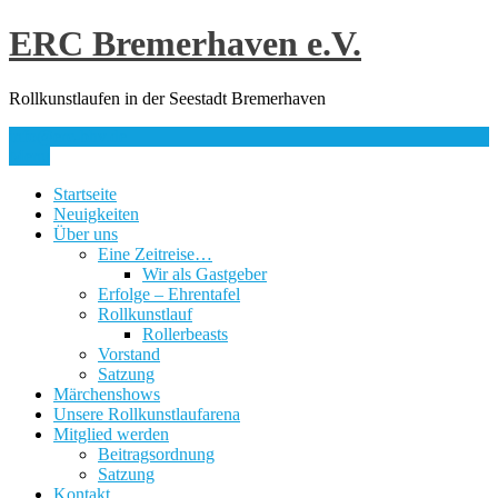
Skip
ERC Bremerhaven e.V.
to
content
Rollkunstlaufen in der Seestadt Bremerhaven
info@erc-bhv.de
Menu
Startseite
Neuigkeiten
Über uns
Eine Zeitreise…
Wir als Gastgeber
Erfolge – Ehrentafel
Rollkunstlauf
Rollerbeasts
Vorstand
Satzung
Märchenshows
Unsere Rollkunstlaufarena
Mitglied werden
Beitragsordnung
Satzung
Kontakt