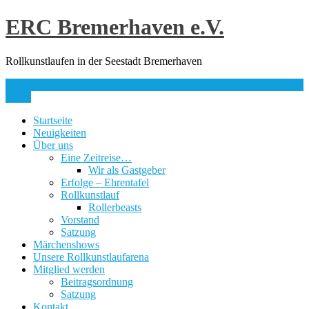
Skip
ERC Bremerhaven e.V.
to
content
Rollkunstlaufen in der Seestadt Bremerhaven
info@erc-bhv.de
Menu
Startseite
Neuigkeiten
Über uns
Eine Zeitreise…
Wir als Gastgeber
Erfolge – Ehrentafel
Rollkunstlauf
Rollerbeasts
Vorstand
Satzung
Märchenshows
Unsere Rollkunstlaufarena
Mitglied werden
Beitragsordnung
Satzung
Kontakt