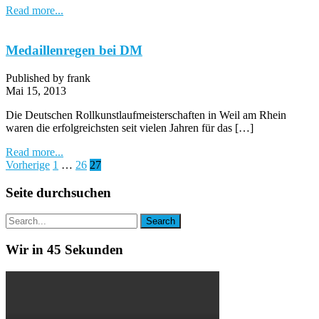
Read more...
Medaillenregen bei DM
Published by frank
Mai 15, 2013
Die Deutschen Rollkunstlaufmeisterschaften in Weil am Rhein
waren die erfolgreichsten seit vielen Jahren für das […]
Read more...
Seitennummerierung
Vorherige
1
…
26
27
der
Seite durchsuchen
Beiträge
Wir in 45 Sekunden