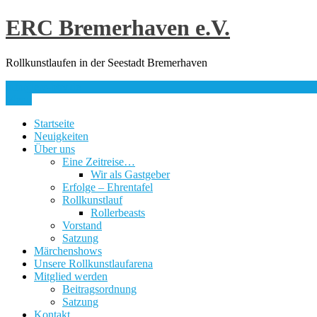
Skip
ERC Bremerhaven e.V.
to
content
Rollkunstlaufen in der Seestadt Bremerhaven
info@erc-bhv.de
Menu
Startseite
Neuigkeiten
Über uns
Eine Zeitreise…
Wir als Gastgeber
Erfolge – Ehrentafel
Rollkunstlauf
Rollerbeasts
Vorstand
Satzung
Märchenshows
Unsere Rollkunstlaufarena
Mitglied werden
Beitragsordnung
Satzung
Kontakt