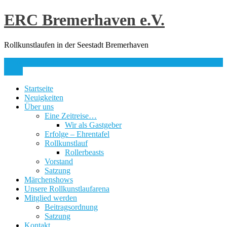
Skip
ERC Bremerhaven e.V.
to
content
Rollkunstlaufen in der Seestadt Bremerhaven
info@erc-bhv.de
Menu
Startseite
Neuigkeiten
Über uns
Eine Zeitreise…
Wir als Gastgeber
Erfolge – Ehrentafel
Rollkunstlauf
Rollerbeasts
Vorstand
Satzung
Märchenshows
Unsere Rollkunstlaufarena
Mitglied werden
Beitragsordnung
Satzung
Kontakt