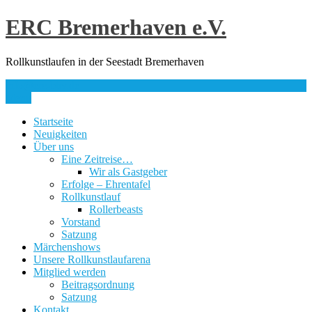
Skip
ERC Bremerhaven e.V.
to
content
Rollkunstlaufen in der Seestadt Bremerhaven
info@erc-bhv.de
Menu
Startseite
Neuigkeiten
Über uns
Eine Zeitreise…
Wir als Gastgeber
Erfolge – Ehrentafel
Rollkunstlauf
Rollerbeasts
Vorstand
Satzung
Märchenshows
Unsere Rollkunstlaufarena
Mitglied werden
Beitragsordnung
Satzung
Kontakt