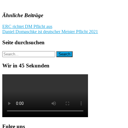
Ähnliche Beiträge
Beitragsnavigation
ERC richtet DM Pflicht aus
Daniel Domaschke ist deutscher Meister Pflicht 2021
Seite durchsuchen
Wir in 45 Sekunden
Folge uns