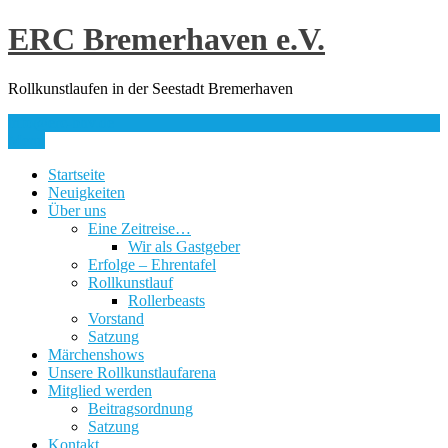
Skip
ERC Bremerhaven e.V.
to
content
Rollkunstlaufen in der Seestadt Bremerhaven
info@erc-bhv.de
Menu
Startseite
Neuigkeiten
Über uns
Eine Zeitreise…
Wir als Gastgeber
Erfolge – Ehrentafel
Rollkunstlauf
Rollerbeasts
Vorstand
Satzung
Märchenshows
Unsere Rollkunstlaufarena
Mitglied werden
Beitragsordnung
Satzung
Kontakt