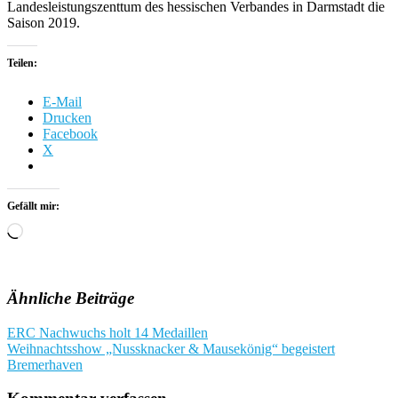
Landesleistungszenttum des hessischen Verbandes in Darmstadt die
Saison 2019.
Teilen:
E-Mail
Drucken
Facebook
X
Gefällt mir:
Wird
geladen …
Ähnliche Beiträge
Beitragsnavigation
ERC Nachwuchs holt 14 Medaillen
Weihnachtsshow „Nussknacker & Mausekönig“ begeistert
Bremerhaven