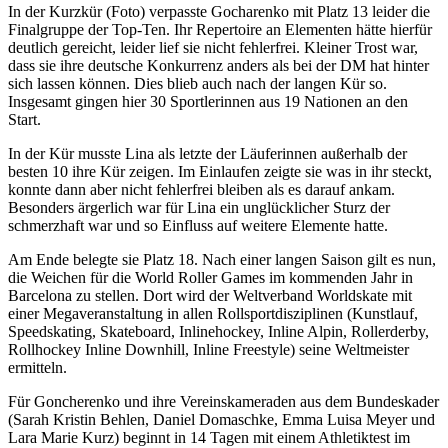
In der Kurzkür (Foto) verpasste Gocharenko mit Platz 13 leider die
Finalgruppe der Top-Ten. Ihr Repertoire an Elementen hätte hierfür
deutlich gereicht, leider lief sie nicht fehlerfrei. Kleiner Trost war,
dass sie ihre deutsche Konkurrenz anders als bei der DM hat hinter
sich lassen können. Dies blieb auch nach der langen Kür so.
Insgesamt gingen hier 30 Sportlerinnen aus 19 Nationen an den
Start.
In der Kür musste Lina als letzte der Läuferinnen außerhalb der
besten 10 ihre Kür zeigen. Im Einlaufen zeigte sie was in ihr steckt,
konnte dann aber nicht fehlerfrei bleiben als es darauf ankam.
Besonders ärgerlich war für Lina ein unglücklicher Sturz der
schmerzhaft war und so Einfluss auf weitere Elemente hatte.
Am Ende belegte sie Platz 18. Nach einer langen Saison gilt es nun,
die Weichen für die World Roller Games im kommenden Jahr in
Barcelona zu stellen. Dort wird der Weltverband Worldskate mit
einer Megaveranstaltung in allen Rollsportdisziplinen (Kunstlauf,
Speedskating, Skateboard, Inlinehockey, Inline Alpin, Rollerderby,
Rollhockey Inline Downhill, Inline Freestyle) seine Weltmeister
ermitteln.
Für Goncherenko und ihre Vereinskameraden aus dem Bundeskader
(Sarah Kristin Behlen, Daniel Domaschke, Emma Luisa Meyer und
Lara Marie Kurz) beginnt in 14 Tagen mit einem Athletiktest im