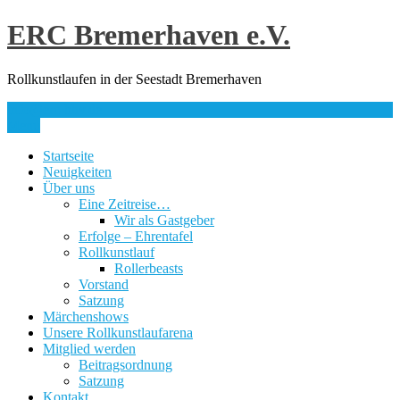
Skip
ERC Bremerhaven e.V.
to
content
Rollkunstlaufen in der Seestadt Bremerhaven
info@erc-bhv.de
Menu
Startseite
Neuigkeiten
Über uns
Eine Zeitreise…
Wir als Gastgeber
Erfolge – Ehrentafel
Rollkunstlauf
Rollerbeasts
Vorstand
Satzung
Märchenshows
Unsere Rollkunstlaufarena
Mitglied werden
Beitragsordnung
Satzung
Kontakt