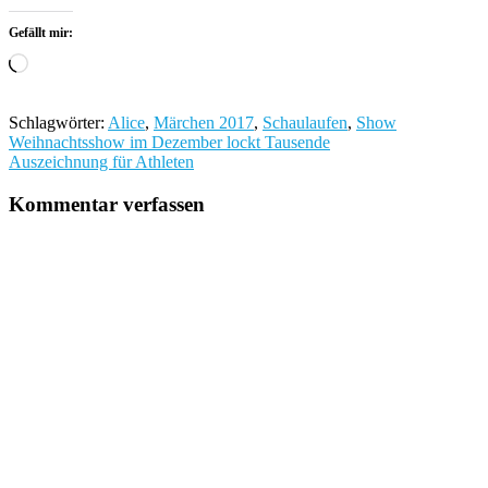
Gefällt mir:
Wird
geladen …
Schlagwörter:
Alice
,
Märchen 2017
,
Schaulaufen
,
Show
Beitragsnavigation
Weihnachtsshow im Dezember lockt Tausende
Auszeichnung für Athleten
Kommentar verfassen