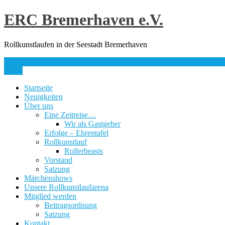
Skip
ERC Bremerhaven e.V.
to
content
Rollkunstlaufen in der Seestadt Bremerhaven
info@erc-bhv.de
Menu
Startseite
Neuigkeiten
Über uns
Eine Zeitreise…
Wir als Gastgeber
Erfolge – Ehrentafel
Rollkunstlauf
Rollerbeasts
Vorstand
Satzung
Märchenshows
Unsere Rollkunstlaufarena
Mitglied werden
Beitragsordnung
Satzung
Kontakt