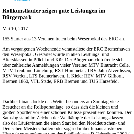
Rollkunstläufer zeigen gute Leistungen im
Bürgerpark
Mai 10, 2017
155 Starter aus 13 Vereinen treten beim Weserpokal des ERC an.
Am vergangenen Wochenende veranstaltete der ERC Bremerhaven
den Weserpokal. Gestartet wurde in allen Leistungs- und
Altersklassen in Pflicht und Kür. Der Bürgerparkclub freute sich
über zahlreiche Anmeldungen vieler Vereine: MTV Eintracht Celle,
MTV Treubund Lüneburg, RST Hummetal, TBV Jahn Alverdissen,
RSV Verden, LTS Bremerhaven, 1. Kieler REV, MTV Gifhorn,
Bremen 1860, VFL Stade, ERB Bremen und TUS Harsefeld.
Darüber hinaus lockte das Wetter besonders am Sonntag viele
Besucher an die Rollsportanlage, so dass sich die kleinen und
großen Sportler vor einer schönen Kulisse präsentieren konnten. Der
Samstag stand im Zeichen der Wettkämpfe der Leistungsklassen,
also der Läufer/innen die einen Start bei den Norddeutschen- und
Deutschen Meisterschaften oder sogar darüber hinaus anstreben.
Hier gab es angefangen von der Schülerklasse D (Jahrgänge 2008 /