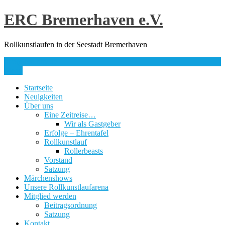
Skip
ERC Bremerhaven e.V.
to
content
Rollkunstlaufen in der Seestadt Bremerhaven
info@erc-bhv.de
Menu
Startseite
Neuigkeiten
Über uns
Eine Zeitreise…
Wir als Gastgeber
Erfolge – Ehrentafel
Rollkunstlauf
Rollerbeasts
Vorstand
Satzung
Märchenshows
Unsere Rollkunstlaufarena
Mitglied werden
Beitragsordnung
Satzung
Kontakt