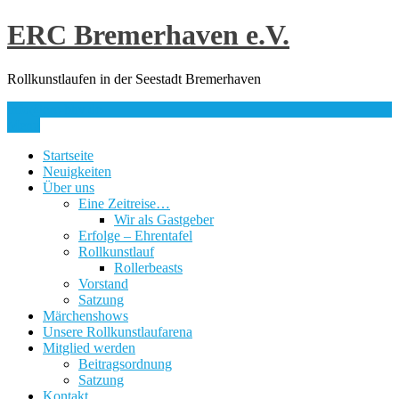
Skip
ERC Bremerhaven e.V.
to
content
Rollkunstlaufen in der Seestadt Bremerhaven
info@erc-bhv.de
Menu
Startseite
Neuigkeiten
Über uns
Eine Zeitreise…
Wir als Gastgeber
Erfolge – Ehrentafel
Rollkunstlauf
Rollerbeasts
Vorstand
Satzung
Märchenshows
Unsere Rollkunstlaufarena
Mitglied werden
Beitragsordnung
Satzung
Kontakt