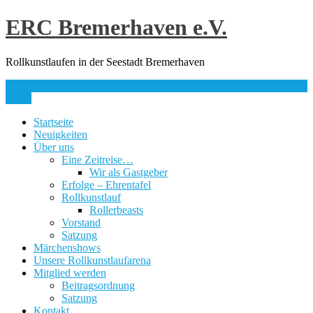
Skip
ERC Bremerhaven e.V.
to
content
Rollkunstlaufen in der Seestadt Bremerhaven
info@erc-bhv.de
Menu
Startseite
Neuigkeiten
Über uns
Eine Zeitreise…
Wir als Gastgeber
Erfolge – Ehrentafel
Rollkunstlauf
Rollerbeasts
Vorstand
Satzung
Märchenshows
Unsere Rollkunstlaufarena
Mitglied werden
Beitragsordnung
Satzung
Kontakt