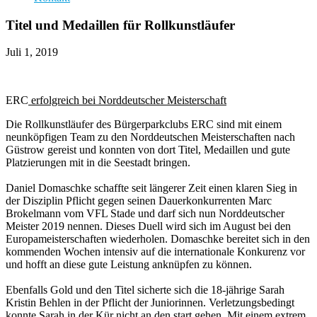
Titel und Medaillen für Rollkunstläufer
Juli 1, 2019
ERC
erfolgreich bei Norddeutscher Meisterschaft
Die Rollkunstläufer des Bürgerparkclubs ERC sind mit einem
neunköpfigen Team zu den Norddeutschen Meisterschaften nach
Güstrow gereist und konnten von dort Titel, Medaillen und gute
Platzierungen mit in die Seestadt bringen.
Daniel Domaschke schaffte seit längerer Zeit einen klaren Sieg in
der Disziplin Pflicht gegen seinen Dauerkonkurrenten Marc
Brokelmann vom VFL Stade und darf sich nun Norddeutscher
Meister 2019 nennen. Dieses Duell wird sich im August bei den
Europameisterschaften wiederholen. Domaschke bereitet sich in den
kommenden Wochen intensiv auf die internationale Konkurenz vor
und hofft an diese gute Leistung anknüpfen zu können.
Ebenfalls Gold und den Titel sicherte sich die 18-jährige Sarah
Kristin Behlen in der Pflicht der Juniorinnen. Verletzungsbedingt
konnte Sarah in der Kür nicht an den start gehen. Mit einem extrem