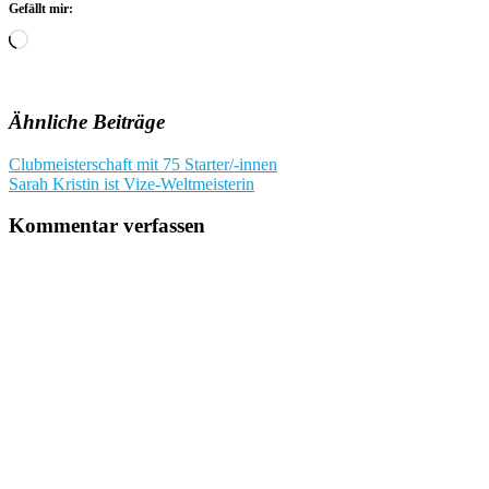
Gefällt mir:
Wird
geladen …
Ähnliche Beiträge
Beitragsnavigation
Clubmeisterschaft mit 75 Starter/-innen
Sarah Kristin ist Vize-Weltmeisterin
Kommentar verfassen