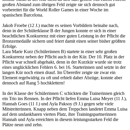
großen Abstand zum übrigen Feld zeigte sie sich dennoch gut
vorbereitet für die World Roller Games in einer Woche im
spanischen Barcelona.
Jakob Froebe (12 J.) machte es seinen Vorbildern beinahe nach,
denn in der Schülerklasse B der Jungen konnte er sich in einer
beachtlichen Konkurrenz mit einer guten Leistung in der Pflicht die
Bronzemedaille sichern und feiert damit einen seiner bisher größten
Erfolge.
Lara Marie Kurz (Schülerinnen B) startete in einer sehr großen
Konkurrenz neben der Pflicht auch in der Kür. Der 10. Platz in der
Pflicht war schnell abgehakt, denn in der Kurzkür wurde sie trotz
eines unglücklichen Fehlers 6. bei 16. Starterinnen und setzte in der
langen Kür noch einen drauf. Im Übereifer zeigte sie zwar ein
Element regelwidrig zu oft und erhielt daher Abzüge, konnte aber
dennoch auf Rang 5 hochklettern!
In der Klasse der Schülerinnen C schickten die Trainerinnen gleich
ein Trio ins Rennen. In der Pflicht liefen Emma Luisa Meyer (11 J.),
Hannah Goes (11 J.) und Ayla Paksoy (9 J.) gegen sehr viele
Mitstreiterinnen. Knapp neben dem Treppchen landetet Emma Luisa
auf dem undankbaren vierten Platz, ihre Trainingspartnerinnen
Hannah und Ayla erreichten in diesem leistungsstarken Feld die
Plätze neun und zehn.