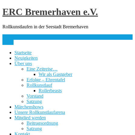
Skip
ERC Bremerhaven e.V.
to
content
Rollkunstlaufen in der Seestadt Bremerhaven
info@erc-bhv.de
Menu
Startseite
Neuigkeiten
Über uns
Eine Zeitreise…
Wir als Gastgeber
Erfolge – Ehrentafel
Rollkunstlauf
Rollerbeasts
Vorstand
Satzung
Märchenshows
Unsere Rollkunstlaufarena
Mitglied werden
Beitragsordnung
Satzung
Kontakt