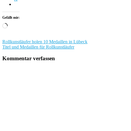
Gefällt mir:
Wird
geladen …
Beitragsnavigation
Rollkunstläufer holen 10 Medaillen in Lübeck
Titel und Medaillen für Rollkunstläufer
Kommentar verfassen