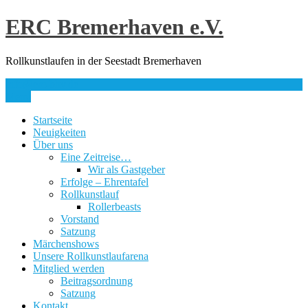
Skip
ERC Bremerhaven e.V.
to
content
Rollkunstlaufen in der Seestadt Bremerhaven
info@erc-bhv.de
Menu
Startseite
Neuigkeiten
Über uns
Eine Zeitreise…
Wir als Gastgeber
Erfolge – Ehrentafel
Rollkunstlauf
Rollerbeasts
Vorstand
Satzung
Märchenshows
Unsere Rollkunstlaufarena
Mitglied werden
Beitragsordnung
Satzung
Kontakt