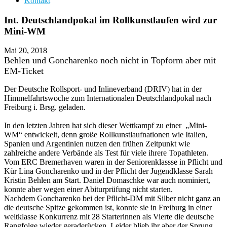
Kontakt
Int. Deutschlandpokal im Rollkunstlaufen wird zur
Mini-WM
Mai 20, 2018
Behlen und Goncharenko noch nicht in Topform aber mit
EM-Ticket
Der Deutsche Rollsport- und Inlineverband (DRIV) hat in der
Himmelfahrtswoche zum Internationalen Deutschlandpokal nach
Freiburg i. Brsg. geladen.
In den letzten Jahren hat sich dieser Wettkampf zu einer „Mini-
WM“ entwickelt, denn große Rollkunstlaufnationen wie Italien,
Spanien und Argentinien nutzen den frühen Zeitpunkt wie
zahlreiche andere Verbände als Test für viele ihrere Topathleten.
Vom ERC Bremerhaven waren in der Seniorenklassse in Pflicht und
Kür Lina Goncharenko und in der Pflicht der Jugendklasse Sarah
Kristin Behlen am Start. Daniel Domaschke war auch nominiert,
konnte aber wegen einer Abiturprüfung nicht starten.
Nachdem Goncharenko bei der Pflicht-DM mit Silber nicht ganz an
die deutsche Spitze gekommen ist, konnte sie in Freiburg in einer
weltklasse Konkurrenz mit 28 Starterinnen als Vierte die deutsche
Rangfolge wieder geraderücken. Leider blieb ihr aber der Sprung