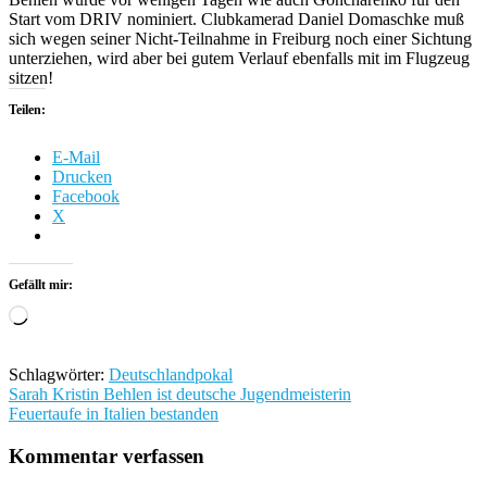
Start vom DRIV nominiert. Clubkamerad Daniel Domaschke muß
sich wegen seiner Nicht-Teilnahme in Freiburg noch einer Sichtung
unterziehen, wird aber bei gutem Verlauf ebenfalls mit im Flugzeug
sitzen!
Teilen:
E-Mail
Drucken
Facebook
X
Gefällt mir:
Wird
geladen …
Schlagwörter:
Deutschlandpokal
Beitragsnavigation
Sarah Kristin Behlen ist deutsche Jugendmeisterin
Feuertaufe in Italien bestanden
Kommentar verfassen