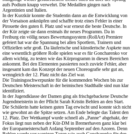
aufs Podium knapp verwehrt. Die Medaillen gingen nach
Argentinien und Italien.
In der Kurzkür konnte die Studentin dann an die Entwicklung von
der Vorsaison anknüpfen und schaffte trotz eines Fehler in einer
Pirouette den guten 8. Platz und war erneut die beste Deutsche. In
der Kür zeigte sie dann erstmals ihr neues Programm. Da in
Freiburg ein völlig neues Bewertungssystem (RollArt) Premiere
gefeiert hat war die Spannung bei allen Sportlern, Trainern und
Offiziellen sehr groß. Da läuferische und künstlerische Aspkete nun
eine wesentlich größere Rolle spielen war es für Goncharenko vor
allem wichtig, zu testen wie das Kürprogramm in diesen Bereichen
ankommt. Bei den Elementen passierten noch zuviele Fehler, aber
insgesamt kam das Konzept der neuen Choreografie sehr gut an,
wenngleich der 12. Platz nicht das Ziel war.
Die Trainingsschwerpunkte für die kommenden Wochen bis zur
Deutschen Meisterschaft in der heimischen Stadthalle sind nun klar
identifiziert.
In der Jugendklasse der Damen ging als frischgebackene Deutsche
Jugendmeisterin in der Pflicht Sarah Kristin Behlen an den Start.
Die Schülerin hatte keinen guten Tag erwischt und konnte sich nicht
wie gewohnt an die Spitze setzen. Am Ende belegte das Talent den
12. Platz. Der Wettkampf wurde schnell als „Panne“ abgehakt, der
Fokus liegt nun neben der Kür-DM in Bremerhaven ganz klar bei
der Europameisterschaft Anfang September auf den Azoren. Denn
Behlen wurde vor wenigen Tagen wie auch Goncharenko für den