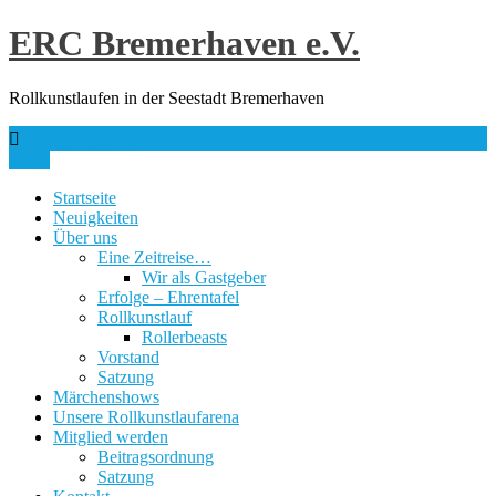
Skip
ERC Bremerhaven e.V.
to
content
Rollkunstlaufen in der Seestadt Bremerhaven
info@erc-bhv.de
Menu
Startseite
Neuigkeiten
Über uns
Eine Zeitreise…
Wir als Gastgeber
Erfolge – Ehrentafel
Rollkunstlauf
Rollerbeasts
Vorstand
Satzung
Märchenshows
Unsere Rollkunstlaufarena
Mitglied werden
Beitragsordnung
Satzung