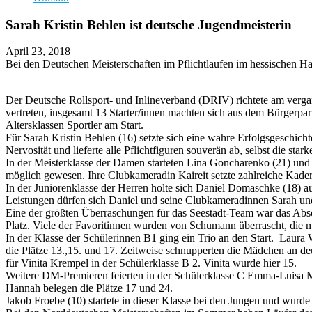
Sarah Kristin Behlen ist deutsche Jugendmeisterin
April 23, 2018
Bei den Deutschen Meisterschaften im Pflichtlaufen im hessischen Hana
Der Deutsche Rollsport- und Inlineverband (DRIV) richtete am ver
vertreten, insgesamt 13 Starter/innen machten sich aus dem Bürgerp
Altersklassen Sportler am Start.
Für Sarah Kristin Behlen (16) setzte sich eine wahre Erfolgsgeschichte 
Nervosität und lieferte alle Pflichtfiguren souverän ab, selbst die st
In der Meisterklasse der Damen starteten Lina Goncharenko (21) und 
möglich gewesen. Ihre Clubkameradin Kaireit setzte zahlreiche Kaders
In der Juniorenklasse der Herren holte sich Daniel Domaschke (18) auc
Leistungen dürfen sich Daniel und seine Clubkameradinnen Sarah un
Eine der größten Überraschungen für das Seestadt-Team war das Absc
Platz. Viele der Favoritinnen wurden von Schumann überrascht, die 
In der Klasse der Schülerinnen B1 ging ein Trio an den Start. Laura 
die Plätze 13.,15. und 17. Zeitweise schnupperten die Mädchen an deut
für Vinita Krempel in der Schülerklasse B 2. Vinita wurde hier 15.
Weitere DM-Premieren feierten in der Schülerklasse C Emma-Luisa Mey
Hannah belegen die Plätze 17 und 24.
Jakob Froebe (10) startete in dieser Klasse bei den Jungen und wurde h