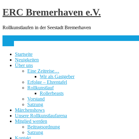
Skip
ERC Bremerhaven e.V.
to
content
Rollkunstlaufen in der Seestadt Bremerhaven
info@erc-bhv.de
Menu
Startseite
Neuigkeiten
Über uns
Eine Zeitreise…
Wir als Gastgeber
Erfolge – Ehrentafel
Rollkunstlauf
Rollerbeasts
Vorstand
Satzung
Märchenshows
Unsere Rollkunstlaufarena
Mitglied werden
Beitragsordnung
Satzung
Kontakt