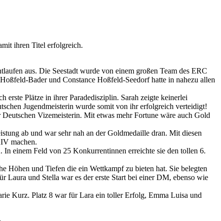
it ihren Titel erfolgreich.
htlaufen aus. Die Seestadt wurde von einem großen Team des ERC
 Hoßfeld-Bader und Constance Hoßfeld-Seedorf hatte in nahezu allen
h erste Plätze in ihrer Paradedisziplin. Sarah zeigte keinerlei
eutschen Jugendmeisterin wurde somit von ihr erfolgreich verteidigt!
der Deutschen Vizemeisterin. Mit etwas mehr Fortune wäre auch Gold
Leistung ab und war sehr nah an der Goldmedaille dran. Mit diesen
DRIV machen.
In einem Feld von 25 Konkurrentinnen erreichte sie den tollen 6.
che Höhen und Tiefen die ein Wettkampf zu bieten hat. Sie belegten
ür Laura und Stella war es der erste Start bei einer DM, ebenso wie
ie Kurz. Platz 8 war für Lara ein toller Erfolg, Emma Luisa und