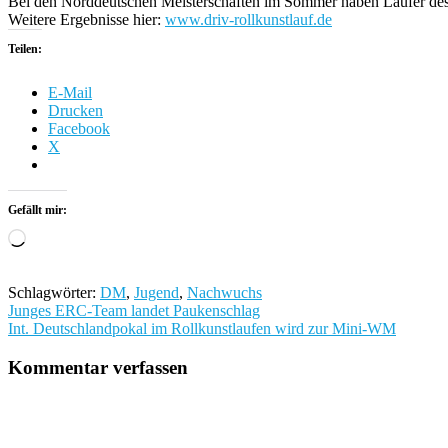
Bei den Norddeutschen Meisterschaften im Sommer haben Läufer des 
Weitere Ergebnisse hier:
www.driv-rollkunstlauf.de
Teilen:
E-Mail
Drucken
Facebook
X
Gefällt mir:
Wird
geladen …
Schlagwörter:
DM
,
Jugend
,
Nachwuchs
Beitragsnavigation
Junges ERC-Team landet Paukenschlag
Int. Deutschlandpokal im Rollkunstlaufen wird zur Mini-WM
Kommentar verfassen