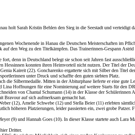
u holt Sarah Kristin Behlen den Sieg in die Seestadt und verteidigt dam
gangenen Wochenende in Hanau die Deutschen Meisterschaften im Pflic
ark auf den Weg zu den Titelkämpfen. Das Trainerinnen-Gespann Astrid
fort, denn in Deutschland belegt sie schon seit Jahren fast ausschließlic
arken Hessinnen konnten ihren Heimvorteil nicht nutzen. Der Titel der D
Genia Kaireit (22). Goncharenko ergatterte sich mit Silber den Titel 
portlerinnen unter Druck und schaffte den guten siebten Platz.
h die Silbermedaille. Mitten in der Abiturphase lieferte er eine gute 
d Lina Hoffnungen für eine Nominierung auf weitere Starts für den 
hneiden von Chantal Schumann (14) in der Klasse der Schülerinnen A. 
mit Bravour auf sich aufmerksam gemacht hat.
Weber (12), Amelie Schwebe (12) und Stella Beier (11) erlebten sämtli
lich höheren Platzierungen, leider passierten ein, zwei grobe Patzer. F
er (9) und Hannah Goes (10). In dieser Klasse startete auch Lara Mar
ier Dritter.