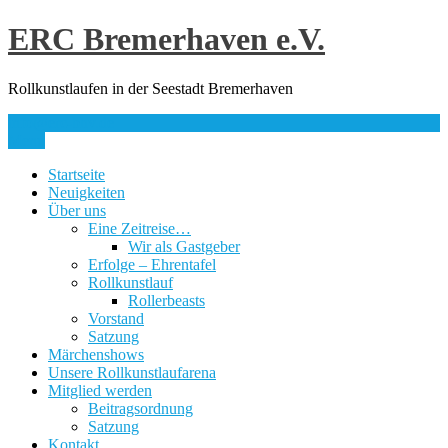
Skip
ERC Bremerhaven e.V.
to
content
Rollkunstlaufen in der Seestadt Bremerhaven
info@erc-bhv.de
Menu
Startseite
Neuigkeiten
Über uns
Eine Zeitreise…
Wir als Gastgeber
Erfolge – Ehrentafel
Rollkunstlauf
Rollerbeasts
Vorstand
Satzung
Märchenshows
Unsere Rollkunstlaufarena
Mitglied werden
Beitragsordnung
Satzung
Kontakt