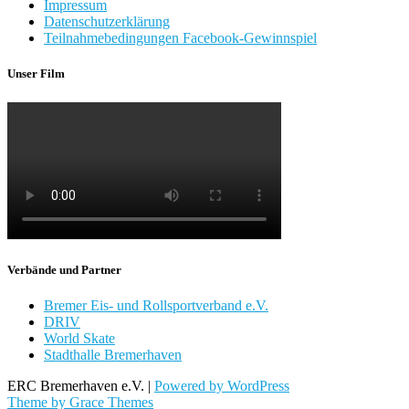
Impressum
Datenschutzerklärung
Teilnahmebedingungen Facebook-Gewinnspiel
Unser Film
Verbände und Partner
Bremer Eis- und Rollsportverband e.V.
DRIV
World Skate
Stadthalle Bremerhaven
ERC Bremerhaven e.V. |
Powered by WordPress
Theme by Grace Themes