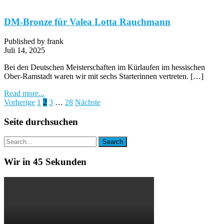
DM-Bronze für Valea Lotta Rauchmann
Published by frank
Juli 14, 2025
Bei den Deutschen Meisterschaften im Kürlaufen im hessischen
Ober-Ramstadt waren wir mit sechs Starterinnen vertreten. […]
Read more...
Seitennummerierung
Vorherige
1
2
3
…
28
Nächste
der
Seite durchsuchen
Beiträge
Wir in 45 Sekunden