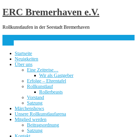
Skip
ERC Bremerhaven e.V.
to
content
Rollkunstlaufen in der Seestadt Bremerhaven
info@erc-bhv.de
Menu
Startseite
Neuigkeiten
Über uns
Eine Zeitreise…
Wir als Gastgeber
Erfolge – Ehrentafel
Rollkunstlauf
Rollerbeasts
Vorstand
Satzung
Märchenshows
Unsere Rollkunstlaufarena
Mitglied werden
Beitragsordnung
Satzung
Kontakt