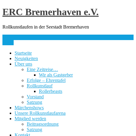
Skip
ERC Bremerhaven e.V.
to
content
Rollkunstlaufen in der Seestadt Bremerhaven
info@erc-bhv.de
Menu
Startseite
Neuigkeiten
Über uns
Eine Zeitreise…
Wir als Gastgeber
Erfolge – Ehrentafel
Rollkunstlauf
Rollerbeasts
Vorstand
Satzung
Märchenshows
Unsere Rollkunstlaufarena
Mitglied werden
Beitragsordnung
Satzung
Kontakt