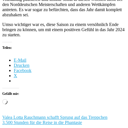
den Norddeutschen Meisterschaften und anderen Wettkämpfen
antreten. Es war sogar zu befürchten, dass das Jahr damit komplett
abzuhaken sei.
Umso wichtiger war es, diese Saison zu einem versöhnlich Ende
bringen zu können, um mit einem positiven Gefühl in das Jahr 2024
zu starten.
Teilen:
E-Mail
Drucken
Facebook
X
Gefällt mir:
Wird
geladen …
Beitragsnavigation
Valea Lotta Rauchmann schafft Sprung auf das Treppchen
3.500 Stunden für die Reise in die Phantasie