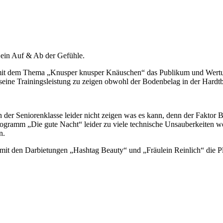
 ein Auf & Ab der Gefühle.
t mit dem Thema „Knusper knusper Knäuschen“ das Publikum und Wertu
, seine Trainingsleistung zu zeigen obwohl der Bodenbelag in der Hard
n der Seniorenklasse leider nicht zeigen was es kann, denn der Faktor
rogramm „Die gute Nacht“ leider zu viele technische Unsauberkeiten w
n.
it den Darbietungen „Hashtag Beauty“ und „Fräulein Reinlich“ die Pl