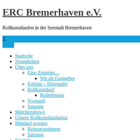
Skip
ERC Bremerhaven e.V.
to
content
Rollkunstlaufen in der Seestadt Bremerhaven
info@erc-bhv.de
Menu
Startseite
Neuigkeiten
Über uns
Eine Zeitreise…
Wir als Gastgeber
Erfolge – Ehrentafel
Rollkunstlauf
Rollerbeasts
Vorstand
Satzung
Märchenshows
Unsere Rollkunstlaufarena
Mitglied werden
Beitragsordnung
Satzung