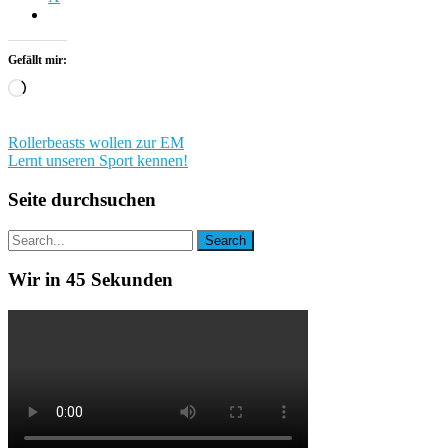
Gefällt mir:
Wird
geladen …
Beitragsnavigation
Rollerbeasts wollen zur EM
Lernt unseren Sport kennen!
Seite durchsuchen
Wir in 45 Sekunden