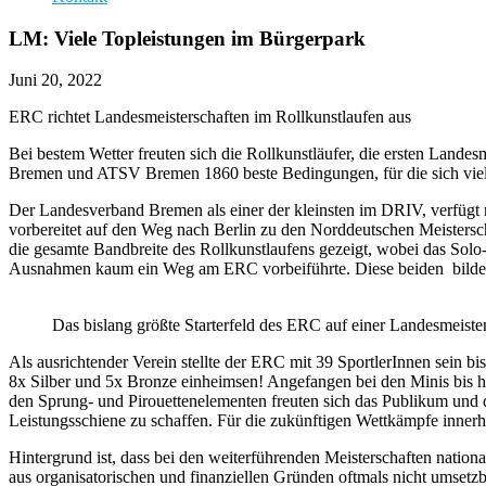
LM: Viele Topleistungen im Bürgerpark
Juni 20, 2022
ERC richtet Landesmeisterschaften im Rollkunstlaufen aus
Bei bestem Wetter freuten sich die Rollkunstläufer, die ersten Land
Bremen und ATSV Bremen 1860 beste Bedingungen, für die sich viele
Der Landesverband Bremen als einer der kleinsten im DRIV, verfügt n
vorbereitet auf den Weg nach Berlin zu den Norddeutschen Meisters
die gesamte Bandbreite des Rollkunstlaufens gezeigt, wobei das Sol
Ausnahmen kaum ein Weg am ERC vorbeiführte. Diese beiden bilde
Das bislang größte Starterfeld des ERC auf einer Landesmeister
Als ausrichtender Verein stellte der ERC mit 39 SportlerInnen sein b
8x Silber und 5x Bronze einheimsen! Angefangen bei den Minis bis h
den Sprung- und Pirouettenelementen freuten sich das Publikum und d
Leistungsschiene zu schaffen. Für die zukünftigen Wettkämpfe inner
Hintergrund ist, dass bei den weiterführenden Meisterschaften nationa
aus organisatorischen und finanziellen Gründen oftmals nicht umset