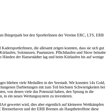
ena am Bürgerpark bot den SportlerInnen der Vereine ERC, LTS, ERB
adersportlerInnen, die allesamt zeigen konnten, dass sie sich gut
ürlaufen, Solotanzen, Paartanzen. Pflichtlaufen und Show beinahe
en Händen der Hansestädter lag und beim Kürlaufen bis auf wenige
ges blieben viele Medaillen in der Seestadt. Wir konnten 14x Gold,
elungenen Darbietungen mit zum Teil höchsten Schwierigkeiten bei
en, von denen viele das Potenzial haben, den Sprung in die
n, in ein neues Wertungssystem zu investieren.
lArt gewertet wird, dies aber eigentlich auf kleineren Wettkämpfen
 ERC Bremerhaven und der ERB Bremen als Hauptbetroffene diese