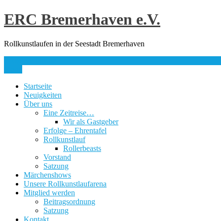
Skip
ERC Bremerhaven e.V.
to
content
Rollkunstlaufen in der Seestadt Bremerhaven
info@erc-bhv.de
Menu
Startseite
Neuigkeiten
Über uns
Eine Zeitreise…
Wir als Gastgeber
Erfolge – Ehrentafel
Rollkunstlauf
Rollerbeasts
Vorstand
Satzung
Märchenshows
Unsere Rollkunstlaufarena
Mitglied werden
Beitragsordnung
Satzung
Kontakt