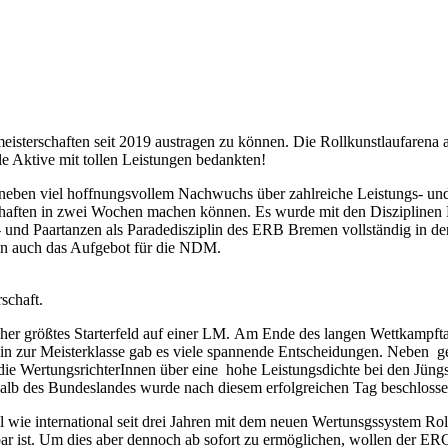
esmeisterschaften seit 2019 austragen zu können. Die Rollkunstlaufar
 Aktive mit tollen Leistungen bedankten!
eben viel hoffnungsvollem Nachwuchs über zahlreiche Leistungs- und K
chaften in zwei Wochen machen können. Es wurde mit den Disziplinen K
o- und Paartanzen als Paradedisziplin des ERB Bremen vollständig in d
n auch das Aufgebot für die NDM.
schaft.
isher größtes Starterfeld auf einer LM. Am Ende des langen Wettkampfta
in zur Meisterklasse gab es viele spannende Entscheidungen. Neben g
ie WertungsrichterInnen über eine hohe Leistungsdichte bei den Jüngst
halb des Bundeslandes wurde nach diesem erfolgreichen Tag beschlosse
l wie international seit drei Jahren mit dem neuen Wertunsgssystem Rol
zbar ist. Um dies aber dennoch ab sofort zu ermöglichen, wollen der