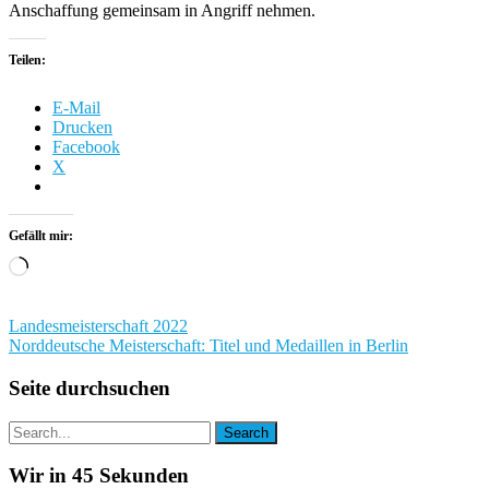
Anschaffung gemeinsam in Angriff nehmen.
Teilen:
E-Mail
Drucken
Facebook
X
Gefällt mir:
Wird
geladen …
Beitragsnavigation
Landesmeisterschaft 2022
Norddeutsche Meisterschaft: Titel und Medaillen in Berlin
Seite durchsuchen
Wir in 45 Sekunden