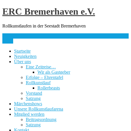
Skip
ERC Bremerhaven e.V.
to
content
Rollkunstlaufen in der Seestadt Bremerhaven
info@erc-bhv.de
Menu
Startseite
Neuigkeiten
Über uns
Eine Zeitreise…
Wir als Gastgeber
Erfolge – Ehrentafel
Rollkunstlauf
Rollerbeasts
Vorstand
Satzung
Märchenshows
Unsere Rollkunstlaufarena
Mitglied werden
Beitragsordnung
Satzung
Kontakt