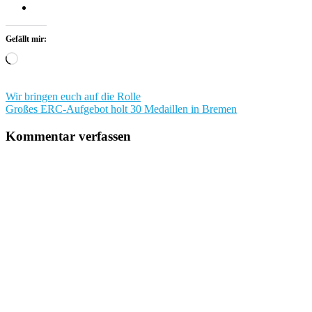
Gefällt mir:
Wird
geladen …
Beitragsnavigation
Wir bringen euch auf die Rolle
Großes ERC-Aufgebot holt 30 Medaillen in Bremen
Kommentar verfassen