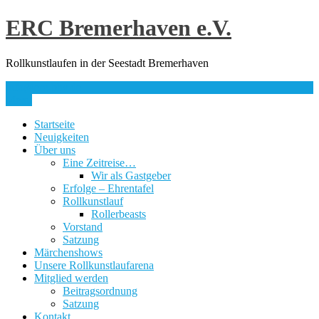
Skip
ERC Bremerhaven e.V.
to
content
Rollkunstlaufen in der Seestadt Bremerhaven
info@erc-bhv.de
Menu
Startseite
Neuigkeiten
Über uns
Eine Zeitreise…
Wir als Gastgeber
Erfolge – Ehrentafel
Rollkunstlauf
Rollerbeasts
Vorstand
Satzung
Märchenshows
Unsere Rollkunstlaufarena
Mitglied werden
Beitragsordnung
Satzung
Kontakt