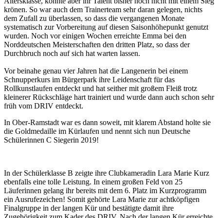
Altersklasse, konnte aber ihr Talent bisher noch nicht mit einem Sieg
krönen. So war auch dem Trainerteam sehr daran gelegen, nichts
dem Zufall zu überlassen, so dass die vergangenen Monate
systematisch zur Vorbereitung auf diesen Saisonhöhepunkt genutzt
wurden. Noch vor einigen Wochen erreichte Emma bei den
Norddeutschen Meisterschaften den dritten Platz, so dass der
Durchbruch noch auf sich hat warten lassen.
Vor beinahe genau vier Jahren hat die Langenerin bei einem
Schnupperkurs im Bürgerpark ihre Leidenschaft für das
Rollkunstlaufen entdeckt und hat seither mit großem Fleiß trotz
kleinerer Rückschläge hart trainiert und wurde dann auch schon sehr
früh vom DRIV entdeckt.
In Ober-Ramstadt war es dann soweit, mit klarem Abstand holte sie
die Goldmedaille im Kürlaufen und nennt sich nun Deutsche
Schülerinnen C Siegerin 2019!
In der Schülerklasse B zeigte ihre Clubkameradin Lara Marie Kurz
ebenfalls eine tolle Leistung. In einem großen Feld von 25
Läuferinnen gelang ihr bereits mit dem 6. Platz im Kurzprogramm
ein Ausrufezeichen! Somit gehörte Lara Marie zur achtköpfigen
Finalgruppe in der langen Kür und bestätigte damit ihre
Zugehörigkeit zum Kader des DRIV. Nach der langen Kür erreichte