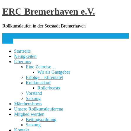
Skip
ERC Bremerhaven e.V.
to
content
Rollkunstlaufen in der Seestadt Bremerhaven
info@erc-bhv.de
Menu
Startseite
Neuigkeiten
Über uns
Eine Zeitreise…
Wir als Gastgeber
Erfolge – Ehrentafel
Rollkunstlauf
Rollerbeasts
Vorstand
Satzung
Märchenshows
Unsere Rollkunstlaufarena
Mitglied werden
Beitragsordnung
Satzung
Kontakt